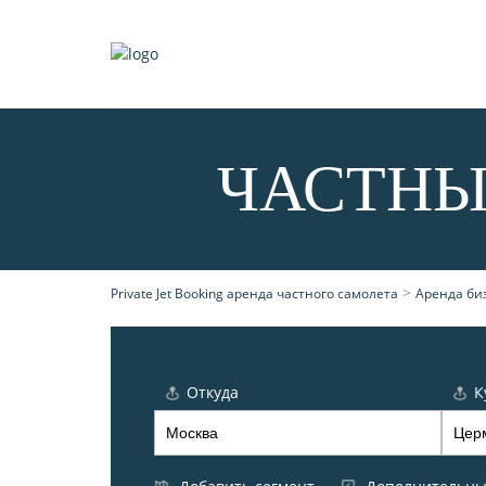
ЧАСТНЫ
>
Private Jet Booking аренда частного самолета
Аренда би
Откуда
К