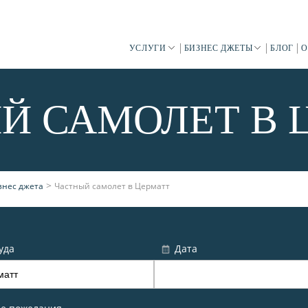
УСЛУГИ
БИЗНЕС ДЖЕТЫ
БЛОГ
О
Й САМОЛЕТ В 
>
знес джета
Частный самолет в Церматт
уда
Дата