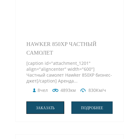
HAWKER 850XP ЧАСТНЫЙ
САМОЛЕТ
[caption id="attachment_1201"
align="aligncenter" width="600"]
Частный самолет Hawker 850XP бизнес-
джет[/caption] Аренда...
8чел
4893км
830Км/ч
ЗАКАЗАТЬ
ПОДРОБНЕЕ