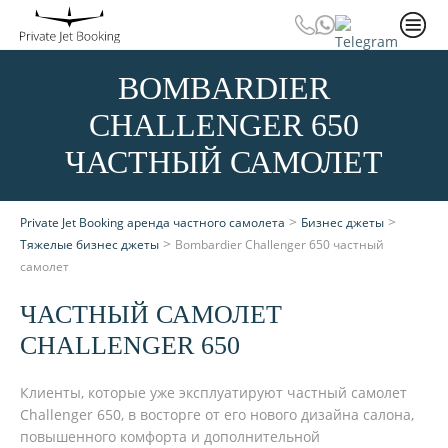
BOMBARDIER
CHALLENGER 650
ЧАСТНЫЙ САМОЛЕТ
>
>
Private Jet Booking аренда частного самолета
Бизнес джеты
>
Тяжелые бизнес джеты
Bombardier Challenger 650 частный
самолет
ЧАСТНЫЙ САМОЛЕТ
CHALLENGER 650
Клиенты, которые уже эксплуатируют частный самолет
Challenger 650, в восторге от его нового дизайна салона,
повышенного комфорта и дополнительной