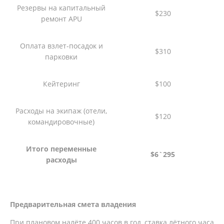
Резервы на капитальный
$230
ремонт APU
Оплата взлет-посадок и
$310
парковки
Кейтеринг
$100
Расходы на экипаж (отели,
$120
командировочные)
Итого переменные
$6`295
расходы
Предварительная смета владения
При плановом налёте 400 часов в год, ставка лётного часа